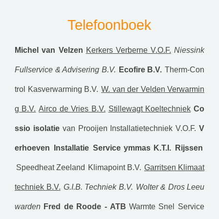
Telefoonboek
Michel van Velzen
Kerkers Verberne V.O.F.
Niessink
Fullservice & Advisering B.V.
Ecofire B.V.
Therm-Con
trol Kasverwarming B.V.
W. van der Velden Verwarmin
g B.V.
Airco de Vries B.V.
Stillewagt Koeltechniek
Co
ssio isolatie
van Prooijen Installatietechniek V.O.F.
V
erhoeven Installatie Service
ymmas
K.T.I. Rijssen
Speedheat Zeeland
Klimapoint B.V.
Garritsen Klimaat
techniek B.V.
G.I.B. Techniek B.V.
Wolter & Dros Leeu
warden
Fred de Roode - ATB
Warmte Snel Service