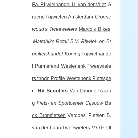
Fa. Rijwielhandel H. van der Vliet
G
roeno Rijwielen Amsterdam
Groene
woud's Tweewielers
Marco's Bikes
Matrabike Retail B.V.
Rijwiel- en Br
omfietshandel Koning
Rijwielhande
l Purmerend
Westenenk Tweewiele
rs thodn Profile Westenenk Fietsspe
c.
HV Scooters
Van Drooge Racin
g
Fiets- en Sportcenter Cijsouw
Be
ck Bromfietsen
Verdoes Fietsen
B.
van der Laan Tweewielers
V.O.F. Ot