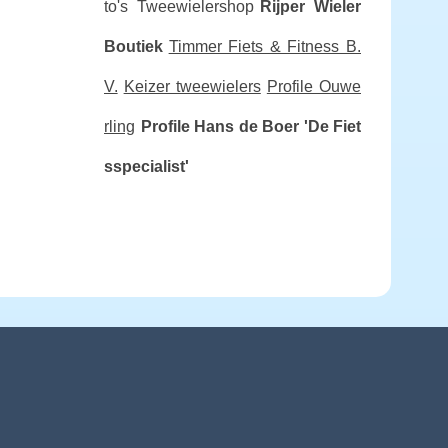
to's Tweewielershop
Rijper Wieler
Boutiek
Timmer Fiets & Fitness B.
V.
Keizer tweewielers
Profile Ouwe
rling
Profile Hans de Boer 'De Fiet
sspecialist'