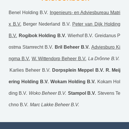
Benel Holding B.V.
Ingenieurs- en Adviesbureau Matri
x B.V.
Berger Nederland B.V.
Peter van Dijk Holding
B.V.
Rogibok Holding B.V.
Wierhof B.V.
Greidanus P
ostma Stamrecht B.V.
Bril Beheer B.V.
Adviesburo Ki
ngma B.V.
W. Wittendorp Beheer B.V.
La Drônne B.V.
Karlies Beheer B.V.
Dorpsplein Meppel B.V.
R. Meij
ering Holding B.V.
Wokam Holding B.V.
Kokam Hol
ding B.V.
Woko Beheer B.V.
Stampol B.V.
Stevens Te
chno B.V.
Marc Lakke Beheer B.V.