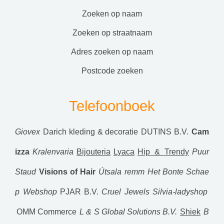
zoeken op naam
zoeken op straatnaam
adres zoeken op naam
postcode zoeken
Telefoonboek
Giovex
Darich kleding & decoratie
DUTINS B.V.
Cam
izza
Kralenvaria
Bijouteria
Lyaca
Hip & Trendy
Puur
Staud
Visions of Hair
Útsala
remm
Het Bonte Schae
p Webshop
PJAR B.V.
Cruel Jewels
Silvia-ladyshop
OMM Commerce
L & S Global Solutions B.V.
Shiek
B