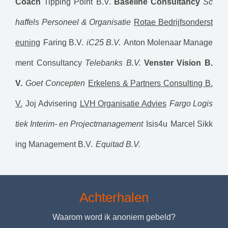
Coach
Tipping Point B.V.
Baseline Consultancy
Sc
haffels Personeel & Organisatie
Rotae Bedrijfsonderst
euning
Faring B.V.
iC25 B.V.
Anton Molenaar Manage
ment Consultancy
Telebanks B.V.
Venster Vision B.
V.
Goet Concepten
Erkelens & Partners Consulting B.
V.
Joj Advisering
LVH Organisatie Advies
Fargo Logis
tiek Interim- en Projectmanagement
Isis4u
Marcel Sikk
ing Management B.V.
Equitad B.V.
Achterhalen
Waarom word ik anoniem gebeld?