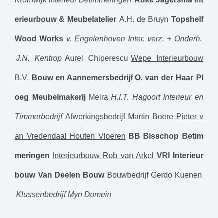
erieurbouw & Meubelatelier
A.H. de Bruyn
Topshelf
Wood Works
v. Engelenhoven Inter. verz. + Onderh.
J.N. Kentrop
Aurel Chiperescu
Wepe Interieurbouw
B.V.
Bouw en Aannemersbedrijf O. van der Haar
Pl
oeg Meubelmakerij
Melra
H.I.T. Hagoort Interieur en
Timmerbedrijf
Afwerkingsbedrijf Martin Boere
Pieter v
an Vredendaal Houten Vloeren
BB Bisschop Betim
meringen
Interieurbouw Rob van Arkel
VRI Interieur
bouw
Van Deelen Bouw
Bouwbedrijf Gerdo Kuenen
Klussenbedrijf Myn Domein