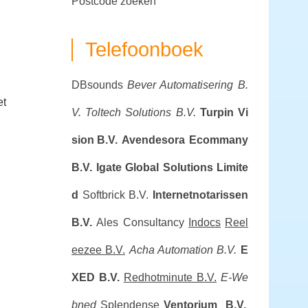
postcode zoeken
Telefoonboek
DBsounds
Bever Automatisering B.
et
V.
Toltech Solutions B.V.
Turpin Vi
sion B.V.
Avendesora
Ecommany
B.V.
Igate Global Solutions Limite
d
Softbrick B.V.
Internetnotarissen
B.V.
Ales Consultancy
Indocs
Reel
eezee B.V.
Acha Automation B.V.
E
XED B.V.
Redhotminute B.V.
E-We
bned
Splendense
Ventorium B.V.