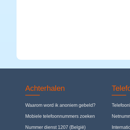
Achterhalen
Tele
Waarom word ik anoniem gebeld?
Telefoo
Mobiele telefoonnummers zoeken
Netnum
Nummer dienst 1207 (België)
Internat