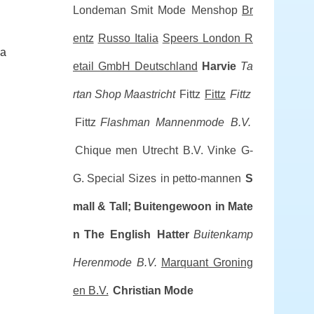
Londeman
Smit Mode Menshop
Br
entz
Russo Italia
Speers London R
ia
etail GmbH Deutschland
Harvie
Ta
rtan Shop Maastricht
Fittz
Fittz
Fittz
Fittz
Flashman Mannenmode B.V.
Chique men Utrecht B.V.
Vinke G-
G. Special Sizes
in petto-mannen
S
mall & Tall; Buitengewoon in Mate
n
The English Hatter
Buitenkamp
Herenmode B.V.
Marquant Groning
en B.V.
Christian Mode