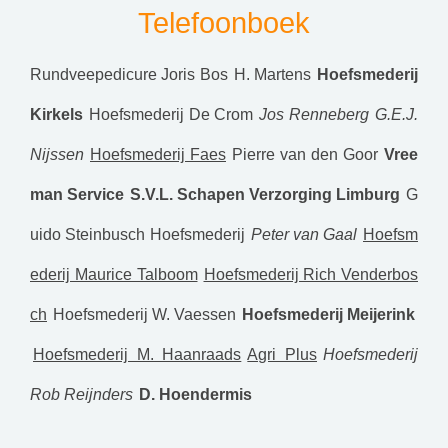
Telefoonboek
Rundveepedicure Joris Bos
H. Martens
Hoefsmederij
Kirkels
Hoefsmederij De Crom
Jos Renneberg
G.E.J.
Nijssen
Hoefsmederij Faes
Pierre van den Goor
Vree
man Service
S.V.L. Schapen Verzorging Limburg
G
uido Steinbusch Hoefsmederij
Peter van Gaal
Hoefsm
ederij Maurice Talboom
Hoefsmederij Rich Venderbos
ch
Hoefsmederij W. Vaessen
Hoefsmederij Meijerink
Hoefsmederij M. Haanraads
Agri Plus
Hoefsmederij
Rob Reijnders
D. Hoendermis