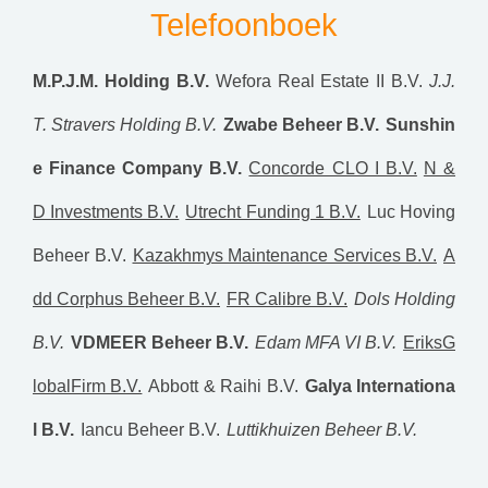
Telefoonboek
M.P.J.M. Holding B.V.
Wefora Real Estate II B.V.
J.J.
T. Stravers Holding B.V.
Zwabe Beheer B.V.
Sunshin
e Finance Company B.V.
Concorde CLO I B.V.
N &
D Investments B.V.
Utrecht Funding 1 B.V.
Luc Hoving
Beheer B.V.
Kazakhmys Maintenance Services B.V.
A
dd Corphus Beheer B.V.
FR Calibre B.V.
Dols Holding
B.V.
VDMEER Beheer B.V.
Edam MFA VI B.V.
EriksG
lobalFirm B.V.
Abbott & Raihi B.V.
Galya Internationa
l B.V.
Iancu Beheer B.V.
Luttikhuizen Beheer B.V.