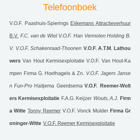
Telefoonboek
V.O.F. Paashuis-Spierings
Eijkemans Attractieverhuur
B.V.
F.C. van de Wiel V.O.F.
Han Vermolen Holding B.
V.
V.O.F. Schakenraad-Thoonen
V.O.F. A.T.M. Lathou
wers
Van Hout Kermisexploitatie
V.O.F. Van Hout-Ka
mpen
Firma G. Hoefnagels & Zn.
V.O.F. Jagers Janse
n
Fun-Pro
Haitjema Geerdsema
V.O.F. Reemer-Wolt
ers Kermisexploitatie
F.A.G. Keijzer
Wouts, A.J.
Firm
a Witte
Tonny Reemer
V.O.F. Vonck Mulder
Firma Gr
oninger-Witte
V.O.F. Reemer Kermisexploitatie