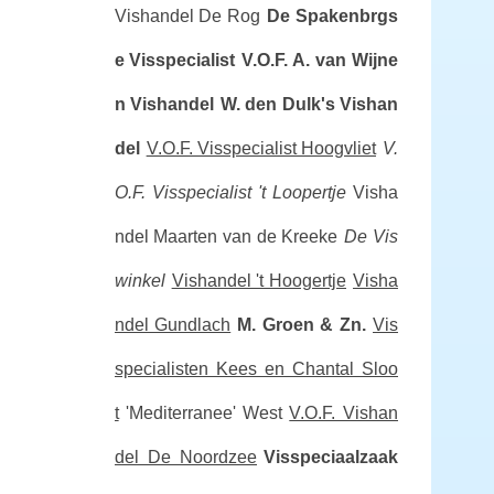
Vishandel De Rog
De Spakenbrgs
e Visspecialist
V.O.F. A. van Wijne
n Vishandel
W. den Dulk's Vishan
del
V.O.F. Visspecialist Hoogvliet
V.
O.F. Visspecialist 't Loopertje
Visha
ndel Maarten van de Kreeke
De Vis
winkel
Vishandel 't Hoogertje
Visha
ndel Gundlach
M. Groen & Zn.
Vis
specialisten Kees en Chantal Sloo
t
'Mediterranee' West
V.O.F. Vishan
del De Noordzee
Visspeciaalzaak