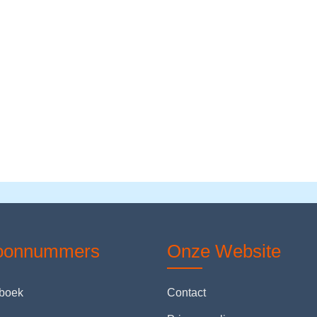
foonnummers
Onze Website
nboek
Contact