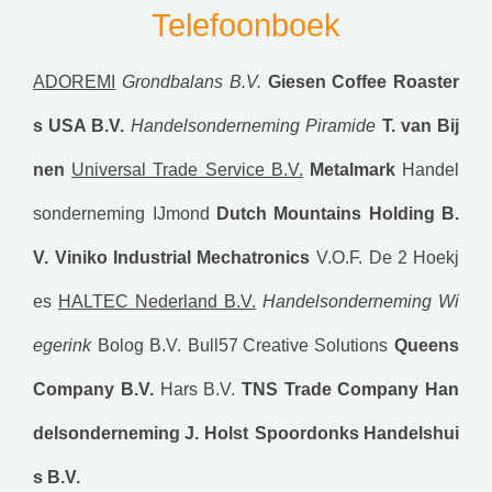
Telefoonboek
ADOREMI
Grondbalans B.V.
Giesen Coffee Roaster
s USA B.V.
Handelsonderneming Piramide
T. van Bij
nen
Universal Trade Service B.V.
Metalmark
Handel
sonderneming IJmond
Dutch Mountains Holding B.
V.
Viniko Industrial Mechatronics
V.O.F. De 2 Hoekj
es
HALTEC Nederland B.V.
Handelsonderneming Wi
egerink
Bolog B.V.
Bull57 Creative Solutions
Queens
Company B.V.
Hars B.V.
TNS Trade Company
Han
delsonderneming J. Holst
Spoordonks Handelshui
s B.V.