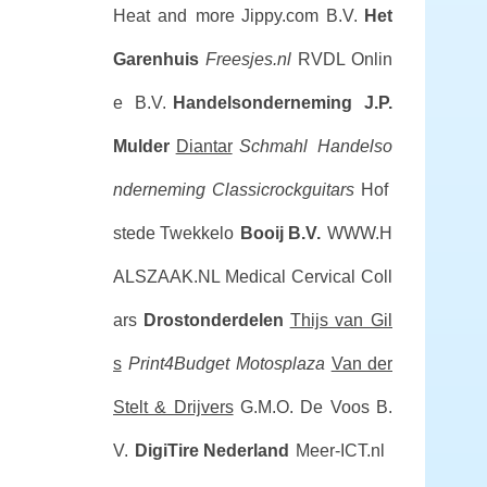
Heat and more
Jippy.com B.V.
Het
Garenhuis
Freesjes.nl
RVDL Onlin
e B.V.
Handelsonderneming J.P.
Mulder
Diantar
Schmahl Handelso
nderneming
Classicrockguitars
Hof
stede Twekkelo
Booij B.V.
WWW.H
ALSZAAK.NL Medical Cervical Coll
ars
Drostonderdelen
Thijs van Gil
s
Print4Budget
Motosplaza
Van der
Stelt & Drijvers
G.M.O. De Voos B.
V.
DigiTire Nederland
Meer-ICT.nl