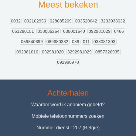
Meest bekeken
0032
092162950
028085209
093520642
3233033032
051280151
038085264
035001540
092981029
0466
059840699
089680382
089
011
038081303
092981016
092981020
3292981029
0857326935
092980970
Achterhalen
Waarom word ik anoniem gebeld?
Mobiele telefoonnummers zoeken
Nummer dienst 1207 (België)