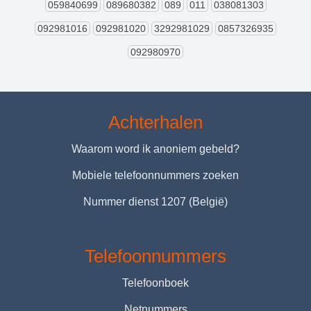
059840699
089680382
089
011
038081303
092981016
092981020
3292981029
0857326935
092980970
Achterhalen
Waarom word ik anoniem gebeld?
Mobiele telefoonnummers zoeken
Nummer dienst 1207 (België)
Telefoonnummers
Telefoonboek
Netnummers