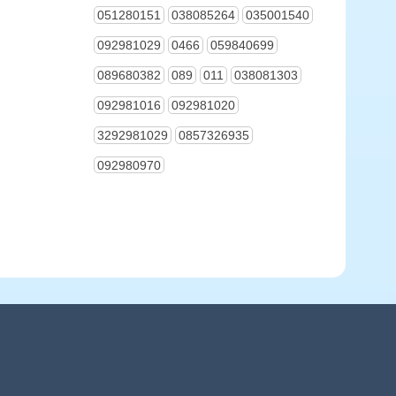
051280151
038085264
035001540
092981029
0466
059840699
089680382
089
011
038081303
092981016
092981020
3292981029
0857326935
092980970