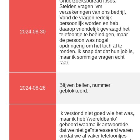
Onderzoeksbureau Ipsos.
Stelden vragen ivm
verzekeringen van ons bedrijf.
Vond de vragen redelijk
persoonlijk worden en heb
daarop vriendelijk gevraagd het
2024-08-30
telefoontje te beëindigen, maar
de persoon was nogal
opdringerig om het toch af te
ronden. Ik snap dat dat hun job is,
maar ik sommige vragen echt
raar.
Blijven bellen, nummer
2024-08-26
geblokkeerd.
Ik verstond niet goed wie het was,
maar ik heb \'wereldbank\'
gehoord waarna ik antwoordde
dat we niet geïnteresseerd waren
omdat we al vaker telefoontjes