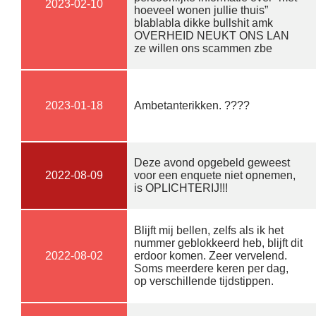
2023-02-10
hoeveel wonen jullie thuis”
blablabla dikke bullshit amk
OVERHEID NEUKT ONS LAN
ze willen ons scammen zbe
2023-01-18
Ambetanterikken. ????
Deze avond opgebeld geweest
2022-08-09
voor een enquete niet opnemen,
is OPLICHTERIJ!!!
Blijft mij bellen, zelfs als ik het
nummer geblokkeerd heb, blijft dit
2022-08-02
erdoor komen. Zeer vervelend.
Soms meerdere keren per dag,
op verschillende tijdstippen.