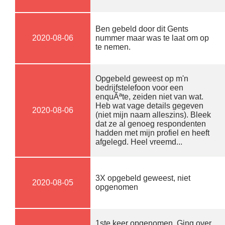
Ben gebeld door dit Gents
2020-08-06
nummer maar was te laat om op
te nemen.
Opgebeld geweest op m'n
bedrijfstelefoon voor een
enquÃªte, zeiden niet van wat.
Heb wat vage details gegeven
2020-08-06
(niet mijn naam alleszins). Bleek
dat ze al genoeg respondenten
hadden met mijn profiel en heeft
afgelegd. Heel vreemd...
3X opgebeld geweest, niet
2020-08-05
opgenomen
1ste keer opgenomen. Ging over