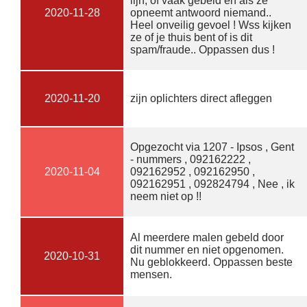
lijn, of vaak gebeld en als ze
2020-11-28
opneemt antwoord niemand..
Heel onveilig gevoel ! Wss kijken
ze of je thuis bent of is dit
spam/fraude.. Oppassen dus !
2020-11-20
zijn oplichters direct afleggen
Opgezocht via 1207 - Ipsos , Gent
- nummers , 092162222 ,
2020-11-04
092162952 , 092162950 ,
092162951 , 092824794 , Nee , ik
neem niet op !!
Al meerdere malen gebeld door
dit nummer en niet opgenomen.
2020-10-31
Nu geblokkeerd. Oppassen beste
mensen.