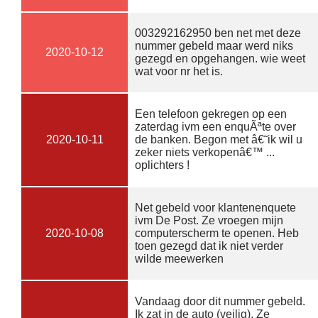
003292162950 ben net met deze
nummer gebeld maar werd niks
2020-10-12
gezegd en opgehangen. wie weet
wat voor nr het is.
Een telefoon gekregen op een
zaterdag ivm een enquÃªte over
2020-10-11
de banken. Begon met â€˜ik wil u
zeker niets verkopenâ€™ ...
oplichters !
Net gebeld voor klantenenquete
ivm De Post. Ze vroegen mijn
2020-10-08
computerscherm te openen. Heb
toen gezegd dat ik niet verder
wilde meewerken
Vandaag door dit nummer gebeld.
Ik zat in de auto (veilig). Ze