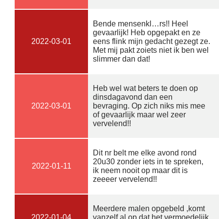
Bende mensenkl…rs!! Heel
gevaarlijk! Heb opgepakt en ze
2022-03-01
eens flink mijn gedacht gezegt ze.
Met mij pakt zoiets niet ik ben wel
slimmer dan dat!
Heb wel wat beters te doen op
dinsdagavond dan een
2022-03-01
bevraging. Op zich niks mis mee
of gevaarlijk maar wel zeer
vervelend!!
Dit nr belt me elke avond rond
20u30 zonder iets in te spreken,
2022-01-11
ik neem nooit op maar dit is
zeeeer vervelend!!
Meerdere malen opgebeld ,komt
2022-01-04
vanzelf al op dat het vermoedelijk