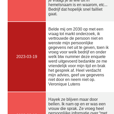
je vraagt je af wie dit in
hemelsnaam is en waarom, etc...
Bedrijf dat hopelijk snel failliet
gaat.
Belde mij om 2030 op met een
vraag tot markt onderzoek, ik
vertrouwde de persoon niet en
wenste mijn persoonlijke
gegevens net uit te geven, toen ik
vroeg voor welk bedrijf en onder
2023-03-19
welk btw nummer deze enquete
werd uitgevoerd bedankte ze me
vriendelijk voor mijn tijd en brak
het gesprek af. Heel verdacht
mijn advies, geef uw gegevens
niet door en neem niet op.
Veronique Lutens
Hayek ze blijven maar door
bellen. Ik nam op en er was een
vrouw die sprak. Ze vroeg heel
persoonlijke informatie over “met