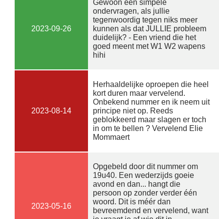
Gewoon een simpele
ondervragen, als jullie
tegenwoordig tegen niks meer
2023-09-26
kunnen als dat JULLIE probleem
duidelijk? - Een vriend die het
goed meent met W1 W2 wapens
hihi
Herhaaldelijke oproepen die heel
kort duren maar vervelend.
Onbekend nummer en ik neem uit
2023-08-14
principe niet op. Reeds
geblokkeerd maar slagen er toch
in om te bellen ? Vervelend Elie
Mommaert
Opgebeld door dit nummer om
19u40. Een wederzijds goeie
avond en dan... hangt die
persoon op zonder verder één
woord. Dit is méér dan
2023-05-16
bevreemdend en vervelend, want