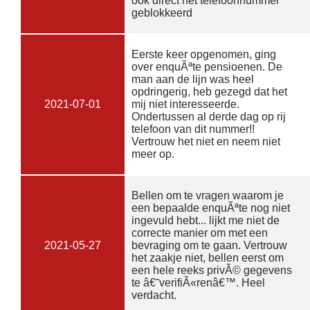
ook direct het telefoonnummer
geblokkeerd
Eerste keer opgenomen, ging
over enquÃªte pensioenen. De
man aan de lijn was heel
opdringerig, heb gezegd dat het
2021-07-01
mij niet interesseerde.
Ondertussen al derde dag op rij
telefoon van dit nummer!!
Vertrouw het niet en neem niet
meer op.
Bellen om te vragen waarom je
een bepaalde enquÃªte nog niet
ingevuld hebt... lijkt me niet de
correcte manier om met een
2021-05-27
bevraging om te gaan. Vertrouw
het zaakje niet, bellen eerst om
een hele reeks privÃ© gegevens
te â€˜verifiÃ«renâ€™. Heel
verdacht.