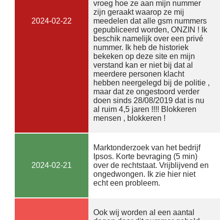
vroeg hoe ze aan mijn nummer
zijn geraakt waarop ze mij
2024-02-22
meedelen dat alle gsm nummers
gepubliceerd worden, ONZIN ! Ik
beschik namelijk over een privé
nummer. Ik heb de historiek
bekeken op deze site en mijn
verstand kan er niet bij dat al
meerdere personen klacht
hebben neergelegd bij de politie ,
maar dat ze ongestoord verder
doen sinds 28/08/2019 dat is nu
al ruim 4,5 jaren !!!! Blokkeren
mensen , blokkeren !
Marktonderzoek van het bedrijf
Ipsos. Korte bevraging (5 min)
2024-02-21
over de rechtstaat. Vrijblijvend en
ongedwongen. Ik zie hier niet
echt een probleem.
Ook wij worden al een aantal