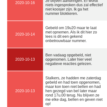
ze blijven aandringen. Er wordt
2020-10-16
niets ingesproken dus zal effectief
niet koosjer zijn. Ik ga het
nummer blokkeren.
Gebeld om 19u20 maar te laat
met opnemen. Als ik dit hier zo
2020-10-14
lees is dit een gekend
onbetrouwbaar nummer.
Ben vadaag opgebeld, niet
2020-10-13
opgenomen. Later hier veel
negatieve reacties gelezen.
Stalkers, ze hadden me zaterdag
gebeld en had toen opgenomen,
maar kon toen niet bellen en had
2020-10-13
hen gezegd van bel later maar
rond 17u.00 terug. Nu blijven ze
me elke dag, bellen en geven niet
op!