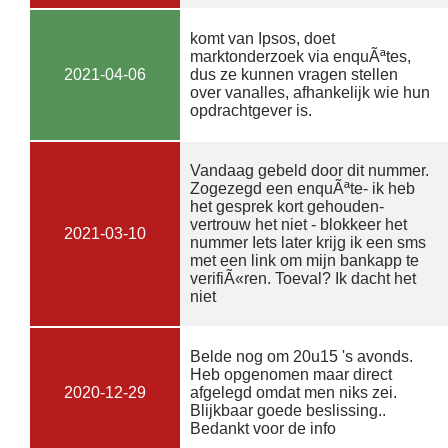
komt van Ipsos, doet
marktonderzoek via enquÃªtes,
2021-04-06
dus ze kunnen vragen stellen
over vanalles, afhankelijk wie hun
opdrachtgever is.
Vandaag gebeld door dit nummer.
Zogezegd een enquÃªte- ik heb
het gesprek kort gehouden-
vertrouw het niet - blokkeer het
2021-03-10
nummer Iets later krijg ik een sms
met een link om mijn bankapp te
verifiÃ«ren. Toeval? Ik dacht het
niet
Belde nog om 20u15 's avonds.
Heb opgenomen maar direct
2020-12-29
afgelegd omdat men niks zei.
Blijkbaar goede beslissing..
Bedankt voor de info