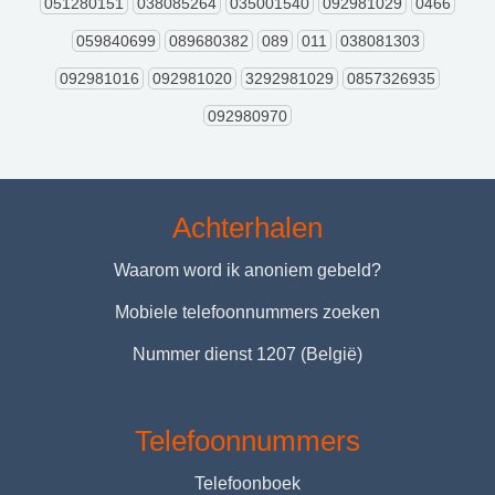
051280151
038085264
035001540
092981029
0466
059840699
089680382
089
011
038081303
092981016
092981020
3292981029
0857326935
092980970
Achterhalen
Waarom word ik anoniem gebeld?
Mobiele telefoonnummers zoeken
Nummer dienst 1207 (België)
Telefoonnummers
Telefoonboek