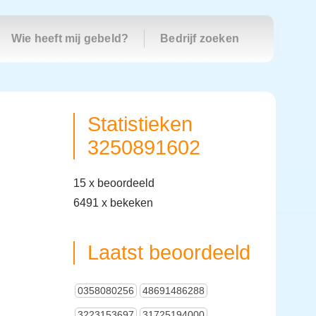
Wie heeft mij gebeld?
Bedrijf zoeken
Statistieken
3250891602
15 x beoordeeld
6491 x bekeken
Laatst beoordeeld
0358080256
48691486288
3223153697
31725194000