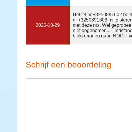
Het tel nr +3250891602 heef
nr +3250891603 mij gisteren
2020-10-29
met deze nrs. Wel geprobeer
niet opgenomen... Eindstand:
blokkeringen gaan NOOIT via
Schrijf een beoordeling