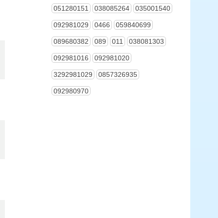
051280151
038085264
035001540
092981029
0466
059840699
089680382
089
011
038081303
092981016
092981020
3292981029
0857326935
092980970