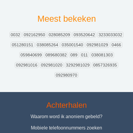
Meest bekeken
0032
092162950
028085209
093520642
3233033032
051280151
038085264
035001540
092981029
0466
059840699
089680382
089
011
038081303
092981016
092981020
3292981029
0857326935
092980970
Achterhalen
Waarom word ik anoniem gebeld?
Mobiele telefoonnummers zoeken