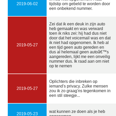
2019-06-02
tijdstip om gebeld te worden door
een onbekend nummer.
Zei dat ik een deuk in zijn auto
heb gemaakt en was verward
toen ik niks zei: hij had dus niet
door dat het voicemail was en dat
ik niet had opgenomen. Ik heb al
2019-05-27
een tijd geen auto gereden en
dus al helemaal geen autoâ€™s
aangereden, lijkt me een onveilig
nummer dus. Ik raad aan om niet
op te nemen
Oplichters die inbreken op
iemand's privacy. Zulke mensen
2019-05-27
zou ik zo graag'ns tegenkomen in
een stil steegje...
wat kunnen ze doen als je heb
2019-05-23