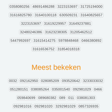
0358080256
48691486288
3223153697
31725194000
31616825780
31640100118
630509231
31640825657
3223153697
31619229957
31649237881
32480246386
31623238305
31205462512
5447992697
31615414275
5978848468
0466380892
31616536752
31854018318
Meest bekeken
0032
092162950
028085209
093520642
3233033032
051280151
038085264
035001540
092981029
0466
059840699
089680382
089
011
038081303
092981016
092981020
3292981029
0857326935