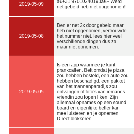
â€­+31 97010240193â€¬ Werd
2019-05-09
net gebeld heb niet opgenomen!!
Ben er net 2x door gebeld maar
heb niet opgenomen, vertrouwde
2019-05-08
het nummer niet, lees hier veel
verschillende dingen dus zal
maar niet opnemen.
Is een app waarmee je kunt
prankcallen. Belt omdat je pizza
zou hebben besteld, een auto zou
hebben beschadigd, een pakket
van het mannenparadijs zou
2019-05-05
ontvangen of foto's van iemands
vriendin zou lopen liken. Zijn
allemaal opnames op een sound
board en eigenlijke beller kan
mee luisteren en je opnemen.
Direct blokkeren