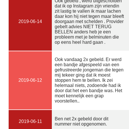
Ook gebeld , werd uitgescholden
dat ik op Instagram zijn vriendin
zit lastig te vallen ik maar lachen
daar kon hij niet tegen maar bleeft
2019-06-14
doorgaan met schelden . Provider
gebelt advies NIET TERUG
BELLEN anders heb je een
probleem met je belminuten die
op eens heel hard gaan .
Ook vandaag 2x gebeld. Er werd
een bandje afgespeeld van een
gefrustreerde jongeman die tegen
mij tekeer ging dat ik moest
2019-06-12
stoppen hem te bellen. Ik zei
helemaal niets, zodoende had ik
door dat het een bandje was. Het
moet kennelijk een grap
voorstellen..
Ben net 2x gebeld door dit
2019-06-11
nummer niet opgenomen.