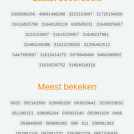
0358080256
48691486288
3223153697
31725194000
31616825780
31640100118
630509231
31640825657
3223153697
31619229957
31649237881
32480246386
31623238305
31205462512
5447992697
31615414275
5978848468
0466380892
31616536752
31854018318
Meest bekeken
0032
092162950
028085209
093520642
3233033032
051280151
038085264
035001540
092981029
0466
059840699
089680382
089
011
038081303
092981016
092981020
3292981029
0857326935