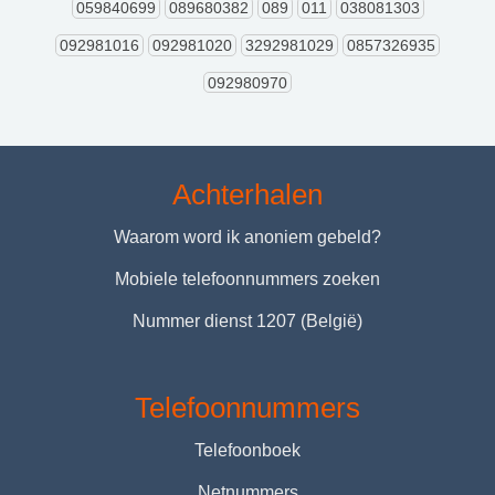
059840699
089680382
089
011
038081303
092981016
092981020
3292981029
0857326935
092980970
Achterhalen
Waarom word ik anoniem gebeld?
Mobiele telefoonnummers zoeken
Nummer dienst 1207 (België)
Telefoonnummers
Telefoonboek
Netnummers