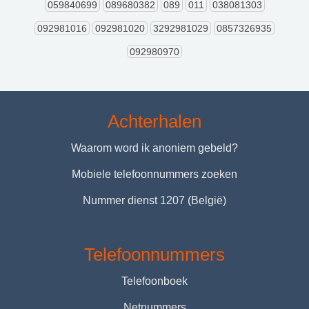
059840699
089680382
089
011
038081303
092981016
092981020
3292981029
0857326935
092980970
Achterhalen
Waarom word ik anoniem gebeld?
Mobiele telefoonnummers zoeken
Nummer dienst 1207 (België)
Telefoonnummers
Telefoonboek
Netnummers