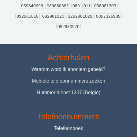
059840699
089680382
089
011
038081303
092981016
092981020
3292981029
0857326935
092980970
Achterhalen
Waarom word ik anoniem gebeld?
Mobiele telefoonnummers zoeken
Nummer dienst 1207 (België)
Telefoonnummers
Telefoonboek