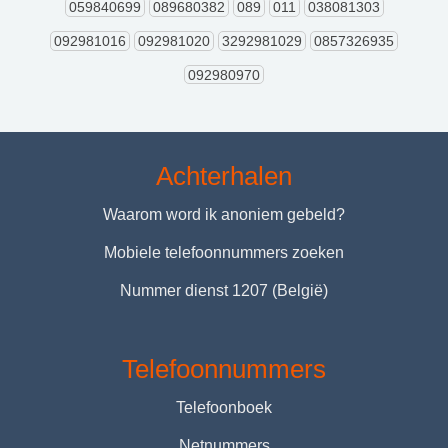
059840699
089680382
089
011
038081303
092981016
092981020
3292981029
0857326935
092980970
Achterhalen
Waarom word ik anoniem gebeld?
Mobiele telefoonnummers zoeken
Nummer dienst 1207 (België)
Telefoonnummers
Telefoonboek
Netnummers