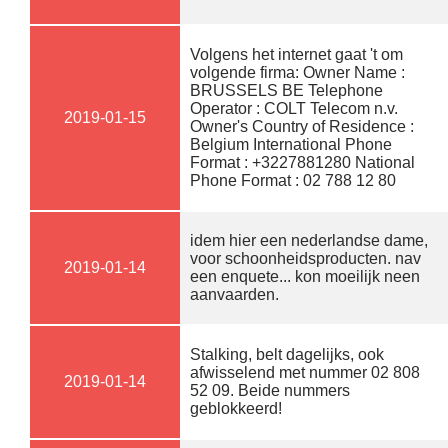
Volgens het internet gaat 't om
volgende firma: Owner Name :
BRUSSELS BE Telephone
Operator : COLT Telecom n.v.
2019-01-15
Owner's Country of Residence :
Belgium International Phone
Format : +3227881280 National
Phone Format : 02 788 12 80
idem hier een nederlandse dame,
voor schoonheidsproducten. nav
2019-01-14
een enquete... kon moeilijk neen
aanvaarden.
Stalking, belt dagelijks, ook
afwisselend met nummer 02 808
2019-01-14
52 09. Beide nummers
geblokkeerd!