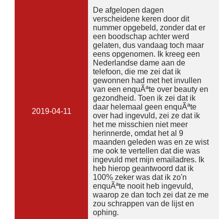
De afgelopen dagen
verscheidene keren door dit
nummer opgebeld, zonder dat er
een boodschap achter werd
gelaten, dus vandaag toch maar
eens opgenomen. Ik kreeg een
Nederlandse dame aan de
telefoon, die me zei dat ik
gewonnen had met het invullen
van een enquÃªte over beauty en
gezondheid. Toen ik zei dat ik
daar helemaal geen enquÃªte
2019-04-11
over had ingevuld, zei ze dat ik
het me misschien niet meer
herinnerde, omdat het al 9
maanden geleden was en ze wist
me ook te vertellen dat die was
ingevuld met mijn emailadres. Ik
heb hierop geantwoord dat ik
100% zeker was dat ik zo'n
enquÃªte nooit heb ingevuld,
waarop ze dan toch zei dat ze me
zou schrappen van de lijst en
ophing.