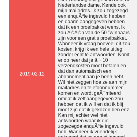
Nederlandse dame. Kende ook
mijn mailadres. ik zou zogezegd
een enquÃªte ingevuld hebben
en daarin aangegeven hebben
dat ik een proefpakket wens. Ik
zou Ã©Ã©n van de 50 "winnaars"
zijn voor een gratis proefpakket.
Wanneer ik vraag hoeveel dit zou
kosten, krijg ik een hele uitleg
zonder echt te antwoorden. Komt
er op neer dat je â‚¬ 10
verzendkosten moet betalen en
dat dan automatisch een
2019-02-12
abonnement aan je been hebt.
Wil niet zeggen hoe ze aan mijn
mailadres en telefoonnummer
komen en wordt geÃ¯rriteerd
omdat ik zelf aangegeven zou
hebben dat ik will en dat ik blij
moet zijn dat ik gekozen ben enz.
Kan mij echter wel niet
antwoorden waar ik die
zogezegde enquÃªte ingevuld
heb. Wanneer ik vriendelijk