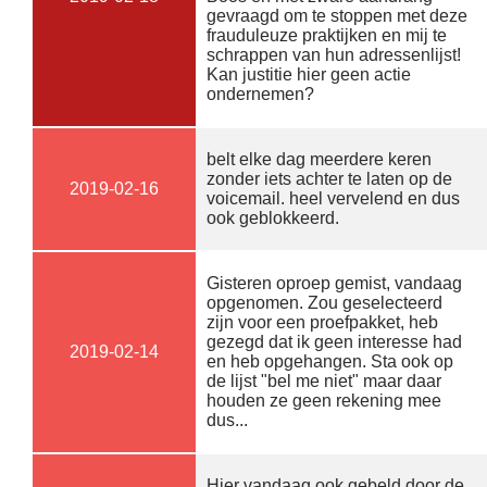
gevraagd om te stoppen met deze
frauduleuze praktijken en mij te
schrappen van hun adressenlijst!
Kan justitie hier geen actie
ondernemen?
belt elke dag meerdere keren
zonder iets achter te laten op de
2019-02-16
voicemail. heel vervelend en dus
ook geblokkeerd.
Gisteren oproep gemist, vandaag
opgenomen. Zou geselecteerd
zijn voor een proefpakket, heb
gezegd dat ik geen interesse had
2019-02-14
en heb opgehangen. Sta ook op
de lijst "bel me niet" maar daar
houden ze geen rekening mee
dus...
Hier vandaag ook gebeld door de