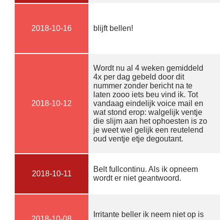
2018-10-16
blijft bellen!
Wordt nu al 4 weken gemiddeld
4x per dag gebeld door dit
nummer zonder bericht na te
laten zooo iets beu vind ik. Tot
2018-10-12
vandaag eindelijk voice mail en
wat stond erop: walgelijk ventje
die slijm aan het ophoesten is zo
je weet wel gelijk een reutelend
oud ventje etje degoutant.
Belt fullcontinu. Als ik opneem
2018-10-11
wordt er niet geantwoord.
Irritante beller ik neem niet op is
2018-10-08