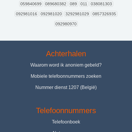
059840699
089680382
089
011
038081303
092981016
092981020
3292981029
0857326935
092980970
Achterhalen
Waarom word ik anoniem gebeld?
Mobiele telefoonnummers zoeken
Nummer dienst 1207 (België)
Telefoonnummers
Telefoonboek