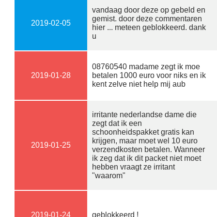
vandaag door deze op gebeld en
gemist. door deze commentaren
2019-02-05
hier ... meteen geblokkeerd. dank
u
08760540 madame zegt ik moe
2019-01-28
betalen 1000 euro voor niks en ik
kent zelve niet help mij aub
irritante nederlandse dame die
zegt dat ik een
schoonheidspakket gratis kan
krijgen, maar moet wel 10 euro
2019-01-25
verzendkosten betalen. Wanneer
ik zeg dat ik dit packet niet moet
hebben vraagt ze irritant
"waarom"
2019-01-24
geblokkeerd !