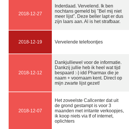
Inderdaad. Vervelend. Ik ben
nochtans gemeld bij "Bel mij niet
2018-12-27
meer lijst". Deze beller lapt er dus
zijn laars aan. Al is het strafbaar.
2018-12-19
Vervelende telefoontjes
Dankjulliewel voor de informatie.
Dankzij jullie heb ik heel wat tijd
2018-12-12
bespaard :-) idd Pharmax die je
naam + voornaam kent. Direct op
mijn zwarte lijst gezet!
Het zoveelste Callcenter dat uit
de grond gestampt is voor 3
2018-12-07
maanden met irritante verkoopjes,
ik koop niets via tf of internet,
oplichters