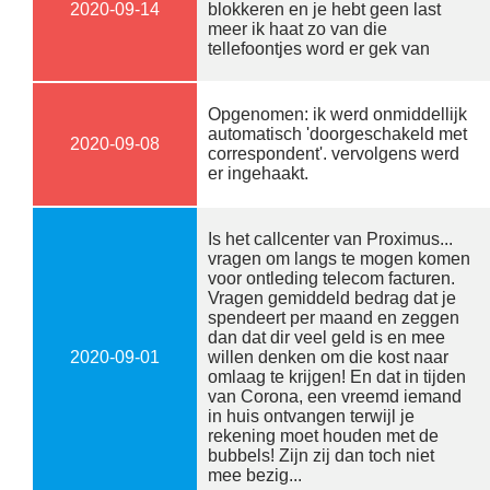
2020-09-14
blokkeren en je hebt geen last
meer ik haat zo van die
tellefoontjes word er gek van
Opgenomen: ik werd onmiddellijk
automatisch 'doorgeschakeld met
2020-09-08
correspondent'. vervolgens werd
er ingehaakt.
Is het callcenter van Proximus...
vragen om langs te mogen komen
voor ontleding telecom facturen.
Vragen gemiddeld bedrag dat je
spendeert per maand en zeggen
dan dat dir veel geld is en mee
2020-09-01
willen denken om die kost naar
omlaag te krijgen! En dat in tijden
van Corona, een vreemd iemand
in huis ontvangen terwijl je
rekening moet houden met de
bubbels! Zijn zij dan toch niet
mee bezig...