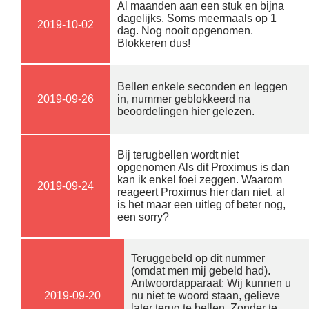
Al maanden aan een stuk en bijna
dagelijks. Soms meermaals op 1
2019-10-02
dag. Nog nooit opgenomen.
Blokkeren dus!
Bellen enkele seconden en leggen
2019-09-26
in, nummer geblokkeerd na
beoordelingen hier gelezen.
Bij terugbellen wordt niet
opgenomen Als dit Proximus is dan
kan ik enkel foei zeggen. Waarom
2019-09-24
reageert Proximus hier dan niet, al
is het maar een uitleg of beter nog,
een sorry?
Teruggebeld op dit nummer
(omdat men mij gebeld had).
Antwoordapparaat: Wij kunnen u
2019-09-20
nu niet te woord staan, gelieve
later terug te bellen. Zonder te