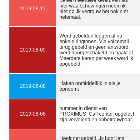
Bellen meerdere keren.Vermits
hier waarschuwingen neem ik
2019-08-13
niet op .Ik vertrouw het ook niet
helemaal.
Werd gebelden leggen af na
enkele ringtonen. Via voicemail
terug gebeld en geen antwoord,
2019-08-09
werd doorgeschakeld en haakt af.
Meerdere keren per week werd ik
opgebeld!
Haken onmiddellijk in als je
2019-08-08
opneemt
nummer in dienst van
2019-08-08
PROXIMUS. Call center, opgelet !
zijn vervelend en onbetrouwbaar
Heefr net gebeld...ik hoor iets