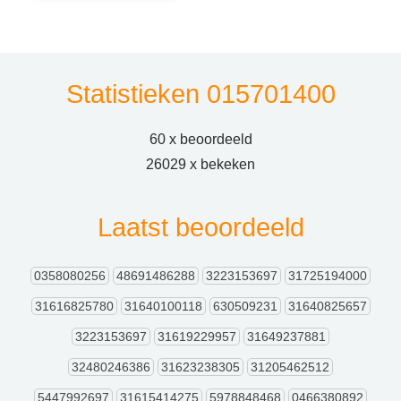
Statistieken 015701400
60 x beoordeeld
26029 x bekeken
Laatst beoordeeld
0358080256
48691486288
3223153697
31725194000
31616825780
31640100118
630509231
31640825657
3223153697
31619229957
31649237881
32480246386
31623238305
31205462512
5447992697
31615414275
5978848468
0466380892