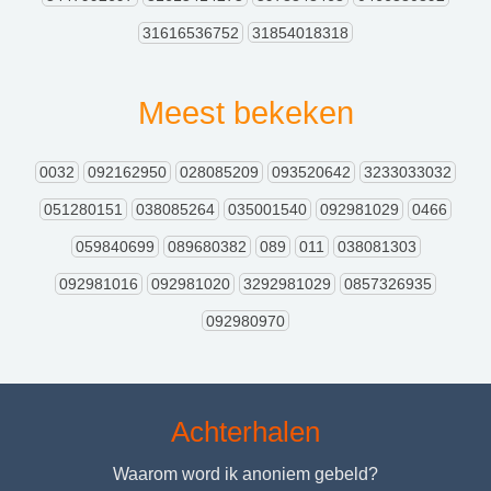
31616536752
31854018318
Meest bekeken
0032
092162950
028085209
093520642
3233033032
051280151
038085264
035001540
092981029
0466
059840699
089680382
089
011
038081303
092981016
092981020
3292981029
0857326935
092980970
Achterhalen
Waarom word ik anoniem gebeld?