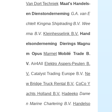
Van Dort Techniek
Maat's Handels-
en Dienstonderneming
G.A. van E
chtelt
Kingma Shiptrading B.V.
Wee
rma B.V.
Kleinhesselink B.V.
Hand
elsonderneming Dierings
Magnu
m Opus
Marmet
Mobilé Trade B.
V.
Air4All
Elektro Aspers-Peulen B.
V.
Catalyst Trading Europe B.V.
Ne
w Bridge Truck Rental B.V.
CoCo Y
achts Holland B.V.
Hadeeko
Dame
n Marine Chartering B.V.
Handelso