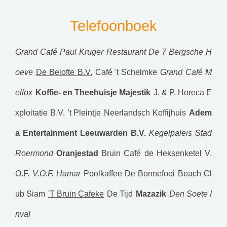
Telefoonboek
Grand Café Paul Kruger
Restaurant De 7 Bergsche H
oeve
De Belofte B.V.
Café 't Schelmke
Grand Café M
ellox
Koffie- en Theehuisje Majestik
J. & P. Horeca E
xploitatie B.V.
't Pleintje
Neerlandsch Koffijhuis
Adem
a Entertainment Leeuwarden B.V.
Kegelpaleis Stad
Roermond
Oranjestad
Bruin Café de Heksenketel V.
O.F.
V.O.F. Hamar
Poolkaffee De Bonnefooi
Beach Cl
ub Siam
'T Bruin Cafeke
De Tijd
Mazazik
Den Soete I
nval