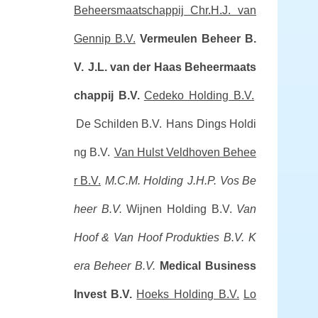
Beheersmaatschappij Chr.H.J. van
Gennip B.V.
Vermeulen Beheer B.
V.
J.L. van der Haas Beheermaats
chappij B.V.
Cedeko Holding B.V.
De Schilden B.V.
Hans Dings Holdi
ng B.V.
Van Hulst Veldhoven Behee
r B.V.
M.C.M. Holding
J.H.P. Vos Be
heer B.V.
Wijnen Holding B.V.
Van
Hoof & Van Hoof Produkties B.V.
K
era Beheer B.V.
Medical Business
Invest B.V.
Hoeks Holding B.V.
Lo