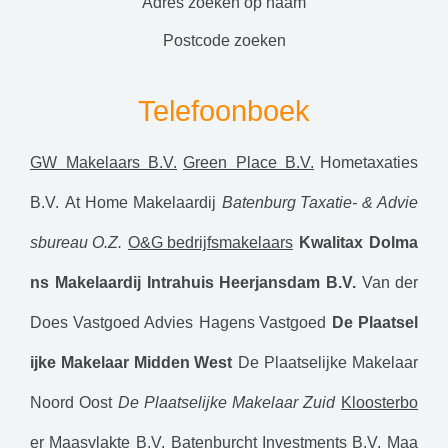
adres zoeken op naam
postcode zoeken
Telefoonboek
GW Makelaars B.V.
Green Place B.V.
Hometaxaties
B.V.
At Home Makelaardij
Batenburg Taxatie- & Advie
sbureau O.Z.
O&G bedrijfsmakelaars
Kwalitax
Dolma
ns Makelaardij
Intrahuis Heerjansdam B.V.
Van der
Does Vastgoed Advies
Hagens Vastgoed
De Plaatsel
ijke Makelaar Midden West
De Plaatselijke Makelaar
Noord Oost
De Plaatselijke Makelaar Zuid
Kloosterbo
er Maasvlakte B.V.
Batenburcht Investments B.V.
Maa