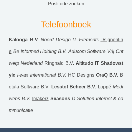
postcode zoeken
Telefoonboek
Kalooga B.V.
Noord Design
IT Elements
Dsignonlin
e
Be Informed Holding B.V.
Aducom Software
Vrij Ont
werp Nederland
Ringnald B.V.
Altitudo IT
Shadowst
yle
I-wax International B.V.
HC Designs
OraQ B.V.
B
etula Software B.V.
Lesstof Beheer B.V.
Loppé
Medi
webs B.V.
Imakerz
Seasons
D-Solution internet & co
mmunicatie