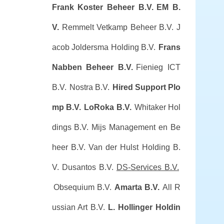
Frank Koster Beheer B.V.
EM B.
V.
Remmelt Vetkamp Beheer B.V.
J
acob Joldersma Holding B.V.
Frans
Nabben Beheer B.V.
Fienieg ICT
B.V.
Nostra B.V.
Hired Support Plo
mp B.V.
LoRoka B.V.
Whitaker Hol
dings B.V.
Mijs Management en Be
heer B.V.
Van der Hulst Holding B.
V.
Dusantos B.V.
DS-Services B.V.
Obsequium B.V.
Amarta B.V.
All R
ussian Art B.V.
L. Hollinger Holdin