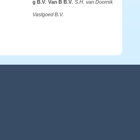
g B.V.
Van B B.V.
S.H. van Doornik
Vastgoed B.V.