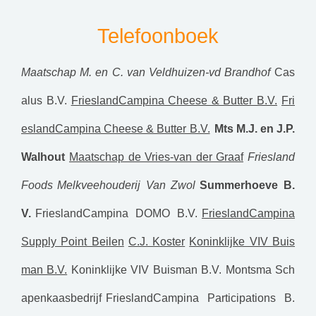
Telefoonboek
Maatschap M. en C. van Veldhuizen-vd Brandhof
Cas
alus B.V.
FrieslandCampina Cheese & Butter B.V.
Fri
eslandCampina Cheese & Butter B.V.
Mts M.J. en J.P.
Walhout
Maatschap de Vries-van der Graaf
Friesland
Foods
Melkveehouderij Van Zwol
Summerhoeve B.
V.
FrieslandCampina DOMO B.V.
FrieslandCampina
Supply Point Beilen
C.J. Koster
Koninklijke VIV Buis
man B.V.
Koninklijke VIV Buisman B.V.
Montsma Sch
apenkaasbedrijf
FrieslandCampina Participations B.