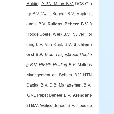
Holding A.P.N. Moors B.V.
DGS Gro
up B.V.
Wahl Beheer B.V.
Maplestr
eams B.V.
Rullens Beheer B.V.
't
Hooge Soerel Werk B.V.
Nuiver Hol
ding B.V.
Van Kuijk B.V.
Slichtenh
orst B.V.
Bram Heijnsbroek Holdin
g B.V.
HMMS Holding B.V.
Mallens
Management en Beheer B.V.
HTN
Capital B.V.
D.B. Management B.V.
GML Pabst Beheer B.V.
Arendsne
st B.V.
Walico Beheer B.V.
Houdste