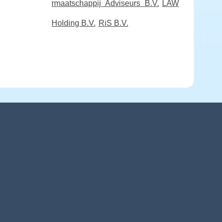
rmaatschappij Adviseurs B.V.
LAW
Holding B.V.
RiS B.V.