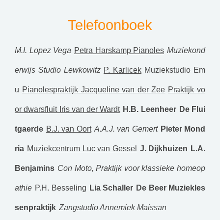
Telefoonboek
M.I. Lopez Vega
Petra Harskamp Pianoles
Muziekond
erwijs Studio Lewkowitz
P. Karlicek
Muziekstudio Em
u
Pianolespraktijk Jacqueline van der Zee
Praktijk vo
or dwarsfluit Iris van der Wardt
H.B. Leenheer
De Flui
tgaerde
B.J. van Oort
A.A.J. van Gemert
Pieter Mond
ria
Muziekcentrum Luc van Gessel
J. Dijkhuizen
L.A.
Benjamins
Con Moto, Praktijk voor klassieke homeop
athie
P.H. Besseling
Lia Schaller
De Beer Muziekles
senpraktijk
Zangstudio Annemiek Maissan