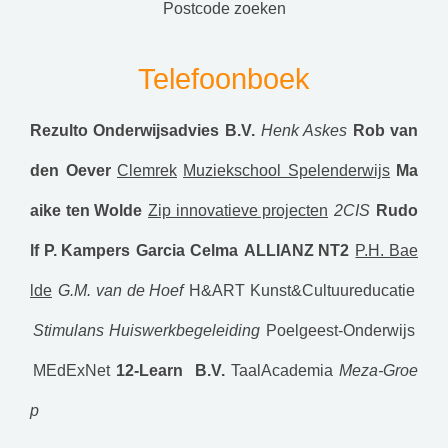
postcode zoeken
Telefoonboek
Rezulto Onderwijsadvies B.V.
Henk Askes
Rob van
den Oever
Clemrek
Muziekschool Spelenderwijs
Ma
aike ten Wolde
Zip innovatieve projecten
2CIS
Rudo
lf P. Kampers
Garcia Celma
ALLIANZ NT2
P.H. Bae
lde
G.M. van de Hoef
H&ART Kunst&Cultuureducatie
Stimulans Huiswerkbegeleiding
Poelgeest-Onderwijs
MEdExNet
12-Learn B.V.
TaalAcademia
Meza-Groe
p