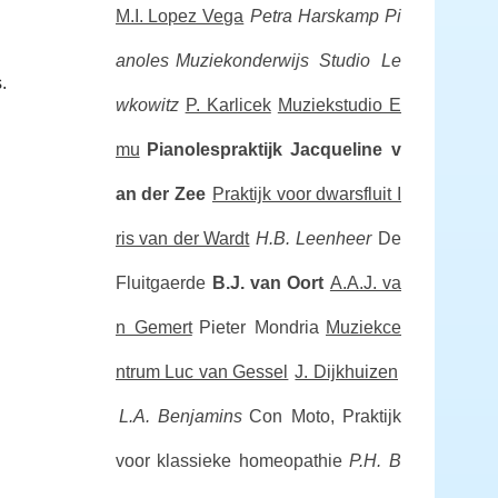
M.I. Lopez Vega
Petra Harskamp Pi
anoles
Muziekonderwijs Studio Le
.
wkowitz
P. Karlicek
Muziekstudio E
mu
Pianolespraktijk Jacqueline v
an der Zee
Praktijk voor dwarsfluit I
ris van der Wardt
H.B. Leenheer
De
Fluitgaerde
B.J. van Oort
A.A.J. va
n Gemert
Pieter Mondria
Muziekce
ntrum Luc van Gessel
J. Dijkhuizen
L.A. Benjamins
Con Moto, Praktijk
voor klassieke homeopathie
P.H. B