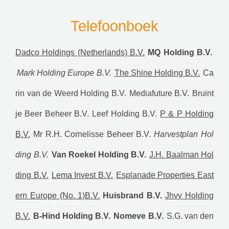
Telefoonboek
Dadco Holdings (Netherlands) B.V.
MQ Holding B.V.
Mark Holding Europe B.V.
The Shine Holding B.V.
Ca
rin van de Weerd Holding B.V.
Mediafuture B.V.
Bruint
je Beer Beheer B.V.
Leef Holding B.V.
P & P Holding
B.V.
Mr R.H. Cornelisse Beheer B.V.
Harvestplan Hol
ding B.V.
Van Roekel Holding B.V.
J.H. Baalman Hol
ding B.V.
Lema Invest B.V.
Esplanade Properties East
ern Europe (No. 1)B.V.
Huisbrand B.V.
Jhvv Holding
B.V.
B-Hind Holding B.V.
Nomeve B.V.
S.G. van den