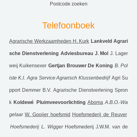
postcode zoeken
Telefoonboek
Agrarische Werkzaamheden H. Kurk
Lankveld Agrari
sche Dienstverlening
Adviesbureau J. Mol
J. Lager
weij Kuikensexer
Gertjan Brouwer De Koning
B. Pol
iste K.I.
Agra Service Agrarisch Klussenbedrijf
Agri Su
pport
Demmer B.V.
Agrarische Dienstverlening Spron
k
Koldewé Pluimveevoorlichting
Aboma
A.B.O.-Wa
gelaar
W. Gooijer hoefsmid
Hoefsmederij de Reuver
Hoefsmederij L. Wigger
Hoefsmederij J.W.M. van de