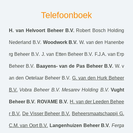
Telefoonboek
H. van Helvoort Beheer B.V.
Robert Bosch Holding
Nederland B.V.
Woodwork B.V.
W. van den Hanenbe
rg Beheer B.V.
J. van Etten Beheer B.V.
F.J.A. van Erp
Beheer B.V.
Baayens- van de Pas Beheer B.V.
W. v
an den Oetelaar Beheer B.V.
G. van den Hurk Beheer
B.V.
Vobra Beheer B.V.
Mesarev Holding B.V.
Vught
Beheer B.V.
ROVAME B.V.
H. van der Leeden Behee
r B.V.
De Visser Beheer B.V.
Beheersmaatschappij G.
C.M. van Oort B.V.
Langenhuizen Beheer B.V.
Ferga