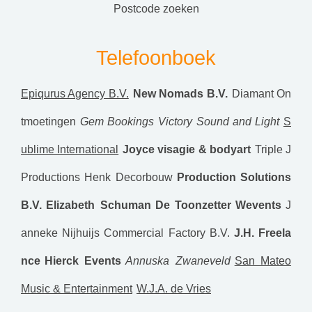
postcode zoeken
Telefoonboek
Epiqurus Agency B.V.
New Nomads B.V.
Diamant On
tmoetingen
Gem Bookings
Victory Sound and Light
S
ublime International
Joyce visagie & bodyart
Triple J
Productions
Henk Decorbouw
Production Solutions
B.V.
Elizabeth Schuman
De Toonzetter
Wevents
J
anneke Nijhuijs
Commercial Factory B.V.
J.H. Freela
nce
Hierck Events
Annuska Zwaneveld
San Mateo
Music & Entertainment
W.J.A. de Vries