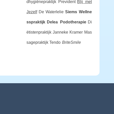
dhygiënepraktijk Prevident
Blij met
Jezelf
De Waterlelie
Siems Wellne
sspraktijk
Delea Podotherapie
Di
ëtistenpraktijk Janneke Kramer
Mas
sagepraktijk Tendo
BriteSmile