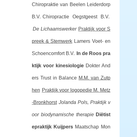
Chiropraktie van Beelen Leiderdorp
B.V.
Chiropractie Oegstgeest B.V.
De Lichaamswerker
Praktijk voor S
preek & Stemwerk
Lamers Voet- en
Schoencomfort B.V.
In de Roos pra
ktijk voor kinesiologie
Dokter And
ers
Trust in Balance
M.M. van Zutp
hen
Praktijk voor logopedie M. Metz
-Bronkhorst
Jolanda Pols, Praktijk v
oor biodynamische therapie
Diëtist
epraktijk Kuijpers
Maatschap Mon