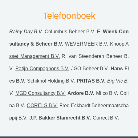
Telefoonboek
Rainy Day B.V.
Columbus Beheer B.V.
E. Wienk Con
sultancy & Beheer B.V.
WEVERMEER B.V.
Knoop A
sset Management B.V.
R. van Steenderen Beheer B.
V.
Patijn Compagnons B.V.
JGO Beheer B.V.
Hans Fl
es B.V.
Schikhof Holding B.V.
PRITAS B.V.
Big Vic B.
V.
MGD Consultancy B.V.
Ardore B.V.
Milco B.V.
Coli
na B.V.
CORELS B.V.
Fred Eckhardt Beheermaatscha
ppij B.V.
J.P. Bakker Stamrecht B.V.
Correct B.V.