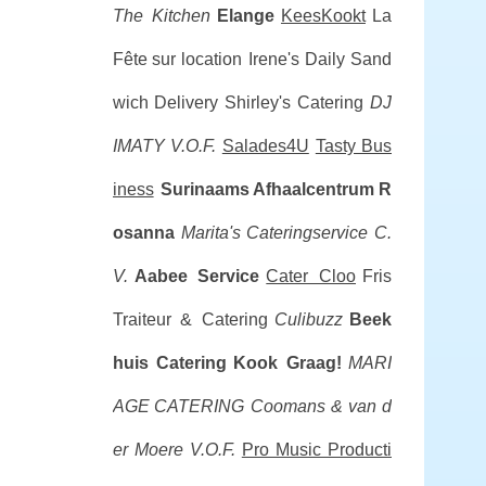
The Kitchen
Elange
KeesKookt
La
Fête sur location
Irene's Daily Sand
wich Delivery
Shirley's Catering
DJ
IMATY V.O.F.
Salades4U
Tasty Bus
iness
Surinaams Afhaalcentrum R
osanna
Marita's Cateringservice C.
V.
Aabee Service
Cater Cloo
Fris
Traiteur & Catering
Culibuzz
Beek
huis Catering
Kook Graag!
MARI
AGE CATERING
Coomans & van d
er Moere V.O.F.
Pro Music Producti