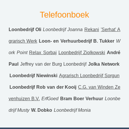
Telefoonboek
Loonbedrijf Oli
Loonbedrijf Joanna
Rekani
'Serhat' A
grarisch Werk
Loon- en Verhuurbedrijf B. Tukker
W
ork Point
Relax Sorbaj
Loonbedrijf Ziolkowski
André
Paul
Jeffrey van der Burg Loonbedrijf
Jolka Network
Loonbedrijf Niewinski
Agrarisch Loonbedrijf Sorgun
Loonbedrijf Rob van der Kooij
C.G. van Winden Ze
venhuizen B.V.
ErfGoed
Bram Boer Verhuur
Loonbe
drijf Musty
W. Dobko
Loonbedrijf Monia