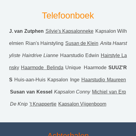
Telefoonboek
J. van Zutphen
Silvie's Kapsalonneke
Kapsalon Wilh
elmien
Rian's Hairstyling
Susan de Klein
Anita Haarst
yliste
Hairdrive Lianne
Haarstudio Edwin
Hairstyle La
nsky
Haarmode Belinda
Unique Haarmode
SUUZ'R
S
Huis-aan-Huis Kapsalon Inge
Haarstudio Maureen
Susan van Kessel
Kapsalon Conny
Michiel van Erp
De Knip
't Knappertje
Kapsalon Vijgenboom
Achterhalen