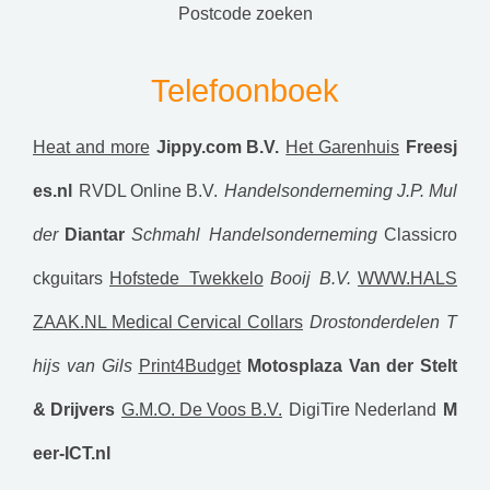
postcode zoeken
Telefoonboek
Heat and more
Jippy.com B.V.
Het Garenhuis
Freesj
es.nl
RVDL Online B.V.
Handelsonderneming J.P. Mul
der
Diantar
Schmahl Handelsonderneming
Classicro
ckguitars
Hofstede Twekkelo
Booij B.V.
WWW.HALS
ZAAK.NL Medical Cervical Collars
Drostonderdelen
T
hijs van Gils
Print4Budget
Motosplaza
Van der Stelt
& Drijvers
G.M.O. De Voos B.V.
DigiTire Nederland
M
eer-ICT.nl